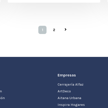
1
2
Empresas
Cerrajería Alfaz
ón
ArtDeco
ión
Aitana Urbana
Inspira Hogares