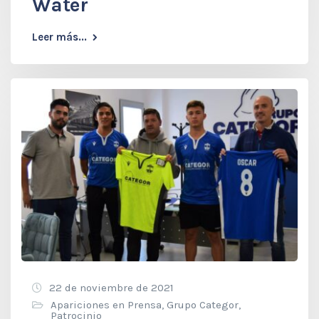
Water
Leer más...
22 de noviembre de 2021
Apariciones en Prensa
,
Grupo Categor
,
Patrocinio